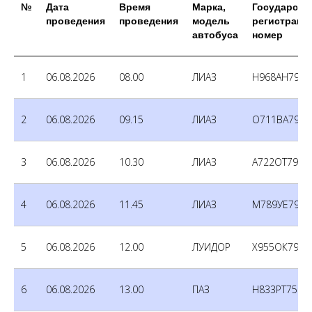
№
Дата
Время
Марка,
Государств
проведения
проведения
модель
регистраци
автобуса
номер
1
06.08.2026
08.00
ЛИАЗ
Н968АН790
2
06.08.2026
09.15
ЛИАЗ
О711ВА790
3
06.08.2026
10.30
ЛИАЗ
А722ОТ790
4
06.08.2026
11.45
ЛИАЗ
М789УЕ790
5
06.08.2026
12.00
ЛУИДОР
Х955ОК790
6
06.08.2026
13.00
ПАЗ
Н833РТ750