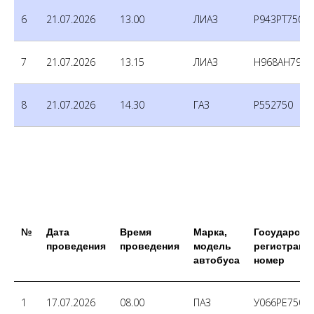
6
21.07.2026
13.00
ЛИАЗ
Р943РТ750
7
21.07.2026
13.15
ЛИАЗ
Н968АН790
8
21.07.2026
14.30
ГАЗ
Р552750
№
Дата
Время
Марка,
Государств
проведения
проведения
модель
регистраци
автобуса
номер
1
17.07.2026
08.00
ПАЗ
У066РЕ750