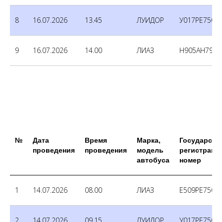
8
16.07.2026
13.45
ЛУИДОР
У017РЕ750
9
16.07.2026
14.00
ЛИАЗ
Н905АН790
№
Дата
Время
Марка,
Государств
проведения
проведения
модель
регистраци
автобуса
номер
1
14.07.2026
08.00
ЛИАЗ
Е509РЕ750
2
14.07.2026
09.15
ЛУИДОР
У017РЕ750