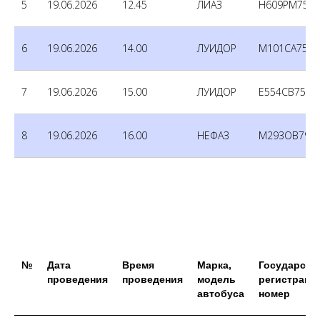
5
19.06.2026
12.45
ЛИАЗ
Н609РМ750
6
19.06.2026
14.00
ЛУИДОР
М101СА750
7
19.06.2026
15.00
ЛУИДОР
Е554СВ750
8
19.06.2026
16.00
НЕФАЗ
М293ОВ790
№
Дата
Время
Марка,
Государств
проведения
проведения
модель
регистраци
автобуса
номер