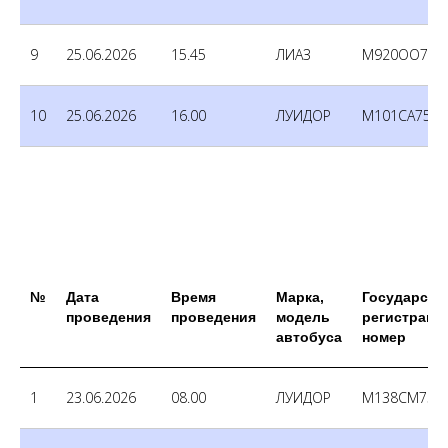
9
25.06.2026
15.45
ЛИАЗ
М920ОО790
10
25.06.2026
16.00
ЛУИДОР
М101СА750
№
Дата
Время
Марка,
Государств
проведения
проведения
модель
регистраци
автобуса
номер
1
23.06.2026
08.00
ЛУИДОР
М138СМ750