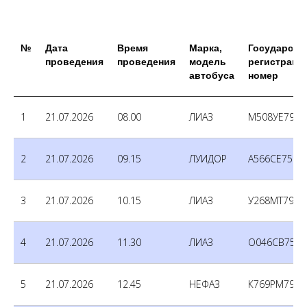
№
Дата
Время
Марка,
Государств
проведения
проведения
модель
регистраци
автобуса
номер
1
21.07.2026
08.00
ЛИАЗ
М508УЕ790
2
21.07.2026
09.15
ЛУИДОР
А566СЕ750
3
21.07.2026
10.15
ЛИАЗ
У268МТ790
4
21.07.2026
11.30
ЛИАЗ
О046СВ750
5
21.07.2026
12.45
НЕФАЗ
К769РМ790