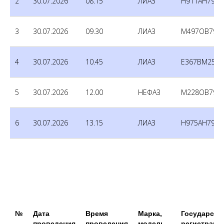
2
30.07.2026
08.15
ЛИАЗ
Н911АН790
3
30.07.2026
09.30
ЛИАЗ
М497ОВ790
4
30.07.2026
10.45
ЛИАЗ
Е367ВМ250
5
30.07.2026
12.00
НЕФАЗ
М228ОВ790
6
30.07.2026
13.15
ЛИАЗ
Н975АН790
№
Дата
Время
Марка,
Государств
проведения
проведения
модель
регистраци