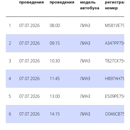
проведения
проведения
модель
регистраци
автобуса
номер
1
07.07.2026
08.00
ЛИАЗ
М581УЕ790
2
07.07.2026
09.15
ЛИАЗ
А347РР750
3
07.07.2026
10.30
ЛИАЗ
Т827СК750
4
07.07.2026
11.45
ЛИАЗ
Н897АН790
5
07.07.2026
13.00
ЛИАЗ
Е509РЕ750
6
07.07.2026
14.15
ЛИАЗ
О046СВ750