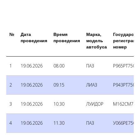
№
Дата
Время
Марка,
Государств
проведения
проведения
модель
регистраци
автобуса
номер
1
19.06.2026
08.00
ПАЗ
Р965РТ750
2
19.06.2026
09.15
ЛИАЗ
Р943РТ750
3
19.06.2026
10.30
ЛУИДОР
М162СМ750
4
19.06.2026
11.30
ПАЗ
У066РЕ750