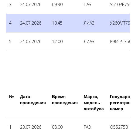
3
24.07.2026
09.30
ПАЗ
У510РЕ750
4
24.07.2026
10.45
ЛИАЗ
У260МТ790
5
24.07.2026
12.00
ЛИАЗ
Р965РТ750
№
Дата
Время
Марка,
Государств
проведения
проведения
модель
регистраци
автобуса
номер
1
23.07.2026
08.00
ГАЗ
О552750