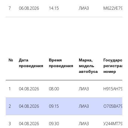
7
06.08.2026
14.15
ЛИАЗ
М622УЕ790
№
Дата
Время
Марка,
Государств
проведения
проведения
модель
регистраци
автобуса
номер
1
04.08.2026
08.00
ЛИАЗ
Н915АН790
2
04.08.2026
09.15
ЛИАЗ
О705ВА790
3
04.08.2026
09.30
ЛИАЗ
У244МТ790