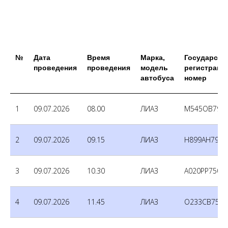
№
Дата
Время
Марка,
Государств
проведения
проведения
модель
регистраци
автобуса
номер
1
09.07.2026
08.00
ЛИАЗ
М545ОВ790
2
09.07.2026
09.15
ЛИАЗ
Н899АН790
3
09.07.2026
10.30
ЛИАЗ
А020РР750
4
09.07.2026
11.45
ЛИАЗ
О233СВ750