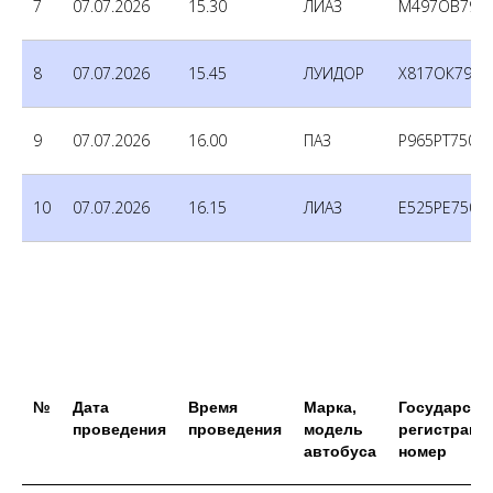
7
07.07.2026
15.30
ЛИАЗ
М497ОВ790
8
07.07.2026
15.45
ЛУИДОР
Х817ОК790
9
07.07.2026
16.00
ПАЗ
Р965РТ750
10
07.07.2026
16.15
ЛИАЗ
Е525РЕ750
№
Дата
Время
Марка,
Государств
проведения
проведения
модель
регистраци
автобуса
номер