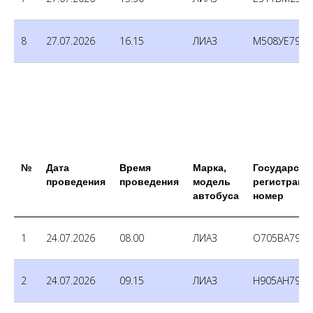
8
27.07.2026
16.15
ЛИАЗ
М508УЕ790
№
Дата
Время
Марка,
Государств
проведения
проведения
модель
регистраци
автобуса
номер
1
24.07.2026
08.00
ЛИАЗ
О705ВА790
2
24.07.2026
09.15
ЛИАЗ
Н905АН790