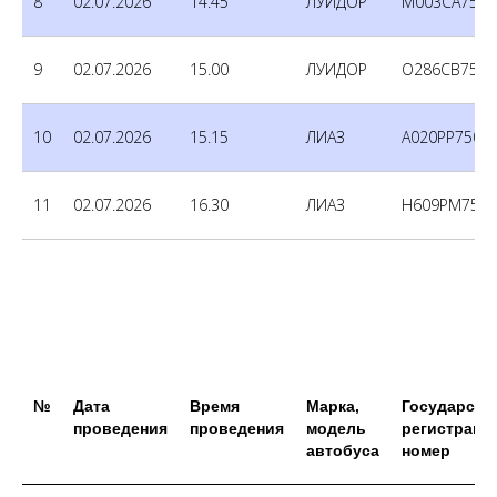
8
02.07.2026
14.45
ЛУИДОР
М003СА750
9
02.07.2026
15.00
ЛУИДОР
О286СВ750
10
02.07.2026
15.15
ЛИАЗ
А020РР750
11
02.07.2026
16.30
ЛИАЗ
Н609РМ750
№
Дата
Время
Марка,
Государств
проведения
проведения
модель
регистраци
автобуса
номер