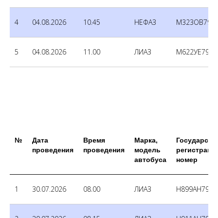
4
04.08.2026
10.45
НЕФАЗ
М323ОВ790
5
04.08.2026
11.00
ЛИАЗ
М622УЕ790
№
Дата
Время
Марка,
Государств
проведения
проведения
модель
регистраци
автобуса
номер
1
30.07.2026
08.00
ЛИАЗ
Н899АН790