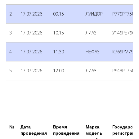
2
17.07.2026
09.15
ЛУИДОР
Р779РТ750
3
17.07.2026
10.15
ЛИАЗ
У149РЕ790
4
17.07.2026
11.30
НЕФАЗ
К769РМ790
5
17.07.2026
12.00
ЛИАЗ
Р943РТ750
№
Дата
Время
Марка,
Государств
проведения
проведения
модель
регистраци