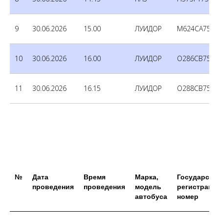
9
30.06.2026
15.00
ЛУИДОР
М624СА750
10
30.06.2026
16.00
ЛУИДОР
О286СВ750
11
30.06.2026
16.15
ЛУИДОР
О288СВ750
№
Дата
Время
Марка,
Государств
проведения
проведения
модель
регистраци
автобуса
номер