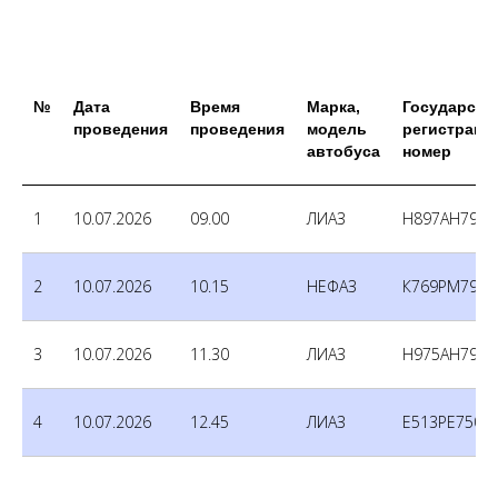
№
Дата
Время
Марка,
Государств
проведения
проведения
модель
регистраци
автобуса
номер
1
10.07.2026
09.00
ЛИАЗ
Н897АН790
2
10.07.2026
10.15
НЕФАЗ
К769РМ790
3
10.07.2026
11.30
ЛИАЗ
Н975АН790
4
10.07.2026
12.45
ЛИАЗ
Е513РЕ750