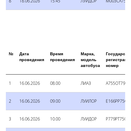
8
18.06.2026
15.45
ЛУИДОР
М003СА750
№
Дата
Время
Марка,
Государств
проведения
проведения
модель
регистраци
автобуса
номер
1
16.06.2026
08.00
ЛИАЗ
А755ОТ790
2
16.06.2026
09.00
ЛУИЛОР
Е166РР750
3
16.06.2026
10.00
ЛУИДОР
Р779РТ750