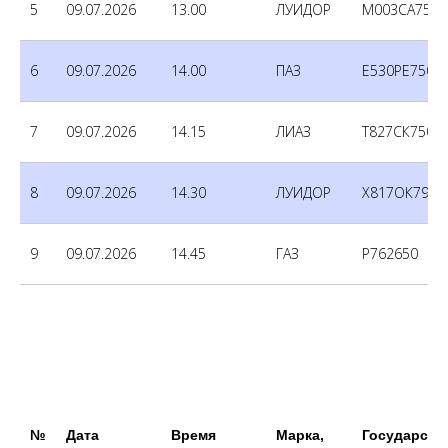
5
09.07.2026
13.00
ЛУИДОР
М003СА750
6
09.07.2026
14.00
ПАЗ
Е530РЕ750
7
09.07.2026
14.15
ЛИАЗ
Т827СК750
8
09.07.2026
14.30
ЛУИДОР
Х817ОК790
9
09.07.2026
14.45
ГАЗ
Р762650
№
Дата
Время
Марка,
Государств